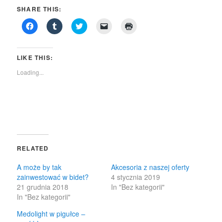
SHARE THIS:
Click
Click
Click
Click
Click
to
to
to
to
to
share
share
share
email
print
on
on
on
a
(Opens
Facebook
Tumblr
Twitter
link
in
(Opens
(Opens
(Opens
to
new
LIKE THIS:
in
in
in
a
window)
new
new
new
friend
Loading...
window)
window)
window)
(Opens
in
new
window)
RELATED
A może by tak
Akcesoria z naszej oferty
zainwestować w bidet?
4 stycznia 2019
21 grudnia 2018
In "Bez kategorii"
In "Bez kategorii"
Medolight w pigułce –