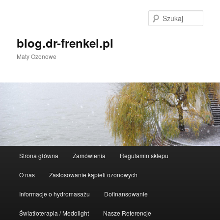
Przeskocz
do
Szuka
tekstu
blog.dr-frenkel.pl
Maty Ozonowe
Główne
Strona główna
Zamówienia
Regulamin sklepu
menu
O nas
Zastosowanie kąpieli ozonowych
Informacje o hydromasażu
Dofinansowanie
Światłoterapia / Medolight
Nasze Referencje