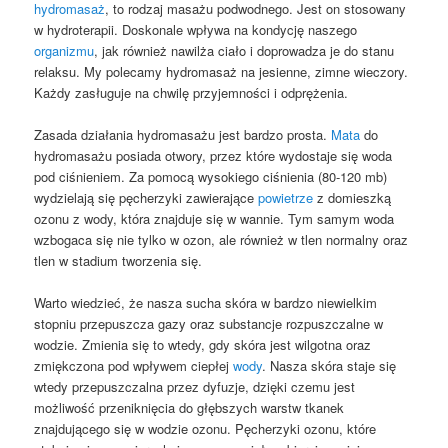
hydromasaż
, to rodzaj masażu podwodnego. Jest on stosowany
w hydroterapii. Doskonale wpływa na kondycję naszego
organizmu
, jak również nawilża ciało i doprowadza je do stanu
relaksu. My polecamy hydromasaż na jesienne, zimne wieczory.
Każdy zasługuje na chwilę przyjemności i odprężenia.
Zasada działania hydromasażu jest bardzo prosta.
Mata
do
hydromasażu posiada otwory, przez które wydostaje się woda
pod ciśnieniem. Za pomocą wysokiego ciśnienia (80-120 mb)
wydzielają się pęcherzyki zawierające
powietrze
z domieszką
ozonu z wody, która znajduje się w wannie. Tym samym woda
wzbogaca się nie tylko w ozon, ale również w tlen normalny oraz
tlen w stadium tworzenia się.
Warto wiedzieć, że nasza sucha skóra w bardzo niewielkim
stopniu przepuszcza gazy oraz substancje rozpuszczalne w
wodzie. Zmienia się to wtedy, gdy skóra jest wilgotna oraz
zmiękczona pod wpływem ciepłej
wody
. Nasza skóra staje się
wtedy przepuszczalna przez dyfuzje, dzięki czemu jest
możliwość przeniknięcia do głębszych warstw tkanek
znajdującego się w wodzie ozonu. Pęcherzyki ozonu, które