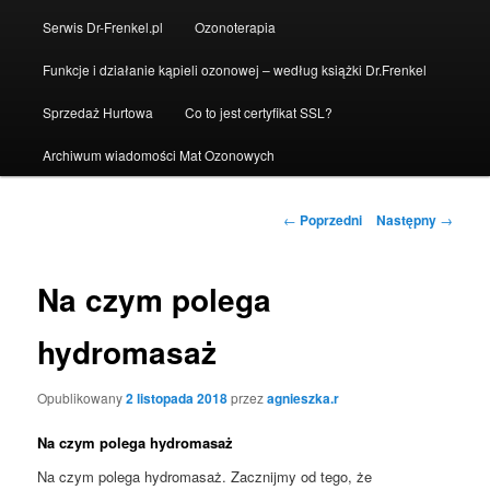
Serwis Dr-Frenkel.pl
Ozonoterapia
Funkcje i działanie kąpieli ozonowej – według książki Dr.Frenkel
Sprzedaż Hurtowa
Co to jest certyfikat SSL?
Archiwum wiadomości Mat Ozonowych
Nawigacja
←
Poprzedni
Następny
→
wpisu
Na czym polega
hydromasaż
Opublikowany
2 listopada 2018
przez
agnieszka.r
Na czym polega hydromasaż
Na czym polega hydromasaż. Zacznijmy od tego, że