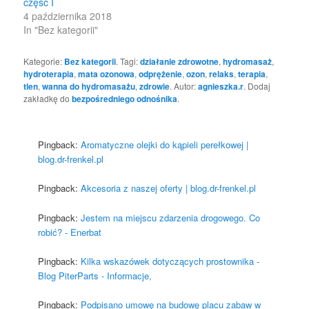
część I
4 października 2018
In "Bez kategorii"
Kategorie:
Bez kategorii
. Tagi:
działanie zdrowotne
,
hydromasaż
,
hydroterapia
,
mata ozonowa
,
odprężenie
,
ozon
,
relaks
,
terapia
,
tlen
,
wanna do hydromasażu
,
zdrowie
. Autor:
agnieszka.r
. Dodaj
zakładkę do
bezpośredniego odnośnika
.
Pingback:
Aromatyczne olejki do kąpieli perełkowej |
blog.dr-frenkel.pl
Pingback:
Akcesoria z naszej oferty | blog.dr-frenkel.pl
Pingback:
Jestem na miejscu zdarzenia drogowego. Co
robić? - Enerbat
Pingback:
Kilka wskazówek dotyczących prostownika -
Blog PiterParts - Informacje,
Pingback:
Podpisano umowę na budowę placu zabaw w