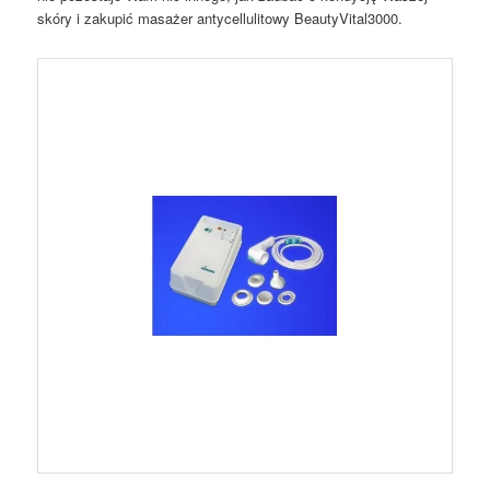
skóry i zakupić masażer antycellulitowy BeautyVital3000.