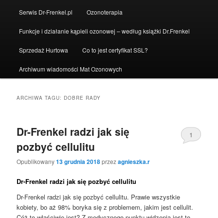
Serwis Dr-Frenkel.pl
Ozonoterapia
Funkcje i działanie kąpieli ozonowej – według książki Dr.Frenkel
Sprzedaż Hurtowa
Co to jest certyfikat SSL?
Archiwum wiadomości Mat Ozonowych
ARCHIWA TAGU:
DOBRE RADY
Dr-Frenkel radzi jak się
1
pozbyć cellulitu
Opublikowany
13 grudnia 2018
przez
agnieszka.r
Dr-Frenkel radzi jak się pozbyć cellulitu
Dr-Frenkel radzi jak się pozbyć cellulitu. Prawie wszystkie
kobiety, bo aż 98% boryka się z problemem, jakim jest cellulit.
Cóż to właściwie jest? Z medycznego punktu widzenia jest to