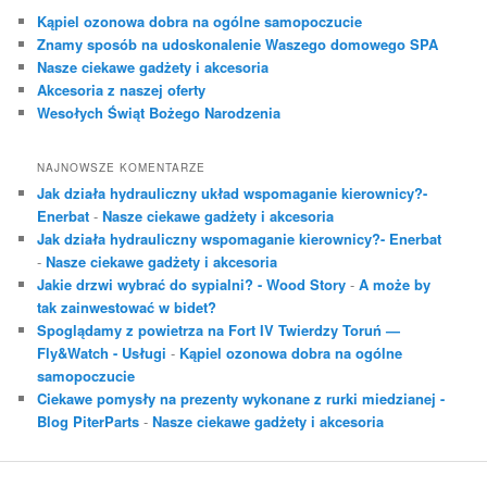
a
Kąpiel ozonowa dobra na ogólne samopoczucie
j
Znamy sposób na udoskonalenie Waszego domowego SPA
Nasze ciekawe gadżety i akcesoria
Akcesoria z naszej oferty
Wesołych Świąt Bożego Narodzenia
NAJNOWSZE KOMENTARZE
Jak działa hydrauliczny układ wspomaganie kierownicy?-
Enerbat
-
Nasze ciekawe gadżety i akcesoria
Jak działa hydrauliczny wspomaganie kierownicy?- Enerbat
-
Nasze ciekawe gadżety i akcesoria
Jakie drzwi wybrać do sypialni? - Wood Story
-
A może by
tak zainwestować w bidet?
Spoglądamy z powietrza na Fort IV Twierdzy Toruń —
Fly&Watch - Usługi
-
Kąpiel ozonowa dobra na ogólne
samopoczucie
Ciekawe pomysły na prezenty wykonane z rurki miedzianej -
Blog PiterParts
-
Nasze ciekawe gadżety i akcesoria