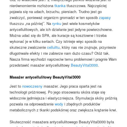
nierównomiernie rozłożona
tkanka
tłuszczowa. Najczęściej
pojawia się na udach, brzuchu, piersiach. Trudno jest go
zwalczyć, ponieważ organizm gromadzi w ten sposób
zapasy
tłuszczu „na później’’. Na
rynku
jest wiele kosmetyków
antycellulitowych, ale ich działanie jest jedyne powierzchowne.
Można udać się do SPA, ale kuracje są kosztowne i trzeba
wykonać je w kilku seriach. Czy istnieje więc sposób na
skuteczne zwalczenie
cellulitu
, który nas nie zrujnuje, przyniesie
długotrwałe efekty i nie zabierze nam dużo czasu? Otóż tak.
Nasza firma wychodzi naprzeciw temu problemowi i pragnie Wam
przedstawić masażer antycellulitowy
BeautyVital3000
.
Masażer antycellulitowy BeautyVital3000
Jest to
nowoczesny
masażer. Jego praca oparta jest na
technologii próżniowej. Po jego stosowaniu skóra staje się
widocznie jędrniejsza i elastyczniejsza. Stymulacja skóry próżnią
pozwala na odprowadzenie
wody
i zbędnych produktów
metabolicznych z tkanki podskórnej oraz zwiększa krążenie krwi.
Skuteczność masażera antycellulitowego BeautyVital3000 była