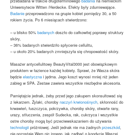
przebadana w trakcie długoterminowego
badania
na niemieckim
Uniwersytecie Witten /Herdecke. Efekty były zdumiewające.
Badanie
przeprowadzono na grupie kobiet pomiędzy 30, a 50
rokiem życia. Po 6 miesiącach stwierdzono:
– u blisko 50%
badanych
doszło do całkowitej poprawy struktury
skóry,
– 36% badanych stwierdziło spłycenie cellulitu,
– u około 20% badanych zmniejszyła się chropowatość skóry.
Masażer antycellulitowy BeautyVital3000 jest obowiązkowym
produktem w łazience każdej kobiety. Sprawi, że Wasza skóra
będzie
elastyczna
i jędrna. Jego koszt wynosi mniej niż jeden
zabieg w SPA. Zestaw zawiera wszystkie niezbędne akcesoria.
Pamiętajcie jednak, żeby przed jego zakupem skonsultować się
z lekarzem. Żylaki, choroby
naczyń krwionośnych
, skłonność do
krwawień, łuszczyca, pokrzywka, choroby skóry, otwarte rany,
urazy, stłuczenia, zespół Sudecka, rak, cukrzyca i wszystkie
ostre choroby mogą być przeciwwskazaniem do używania
technologii
próżniowej. Jeśli jednak nie ma żadnych
przeszkód
,
nie pozostaje Wam nic innego, jak zadbać o kondycję Waszej