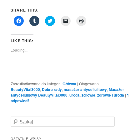
SHARE THIS:
Click
Click
Click
Click
Click
to
to
to
to
to
share
share
share
email
print
on
on
on
a
(Opens
Facebook
Tumblr
Twitter
link
in
(Opens
(Opens
(Opens
to
new
LIKE THIS:
in
in
in
a
window)
new
new
new
friend
Loading...
window)
window)
window)
(Opens
in
new
window)
Zaszufladkowano do kategorii
Główna
|
Otagowano
BeautyVital3000
,
Dobre rady
,
masażer antycellulitowy
,
Masażer
antycellulitowy BeautyVital3000
,
uroda
,
zdrowie
,
zdrowie i uroda
|
1
odpowiedź
S
z
u
k
OSTATNIE WPISY