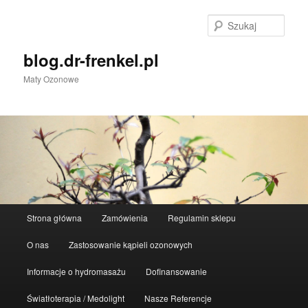
Przeskocz
Przeskocz
do
do
Szuka
tekstu
widgetów
blog.dr-frenkel.pl
Maty Ozonowe
Główne
Strona główna
Zamówienia
Regulamin sklepu
menu
O nas
Zastosowanie kąpieli ozonowych
Informacje o hydromasażu
Dofinansowanie
Światłoterapia / Medolight
Nasze Referencje