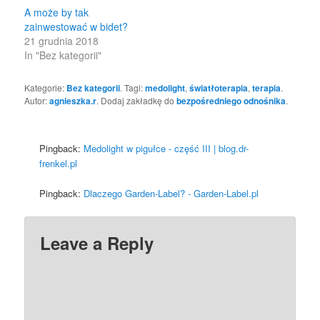
A może by tak
zainwestować w bidet?
21 grudnia 2018
In "Bez kategorii"
Kategorie:
Bez kategorii
. Tagi:
medolight
,
światłoterapia
,
terapia
.
Autor:
agnieszka.r
. Dodaj zakładkę do
bezpośredniego odnośnika
.
Pingback:
Medolight w pigułce - część III | blog.dr-
frenkel.pl
Pingback:
Dlaczego Garden-Label? - Garden-Label.pl
Leave a Reply