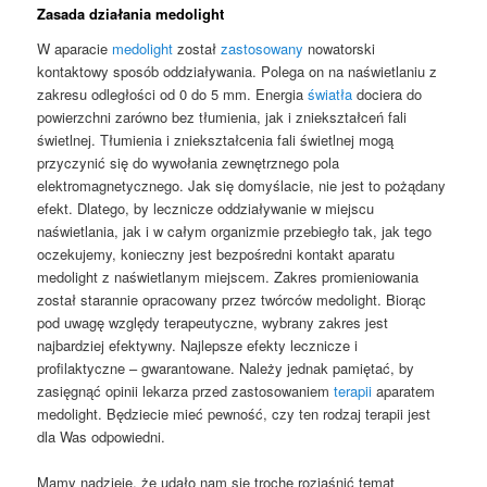
Zasada działania medolight
W aparacie
medolight
został
zastosowany
nowatorski
kontaktowy sposób oddziaływania. Polega on na naświetlaniu z
zakresu odległości od 0 do 5 mm. Energia
światła
dociera do
powierzchni zarówno bez tłumienia, jak i zniekształceń fali
świetlnej. Tłumienia i zniekształcenia fali świetlnej mogą
przyczynić się do wywołania zewnętrznego pola
elektromagnetycznego. Jak się domyślacie, nie jest to pożądany
efekt. Dlatego, by lecznicze oddziaływanie w miejscu
naświetlania, jak i w całym organizmie przebiegło tak, jak tego
oczekujemy, konieczny jest bezpośredni kontakt aparatu
medolight z naświetlanym miejscem. Zakres promieniowania
został starannie opracowany przez twórców medolight. Biorąc
pod uwagę względy terapeutyczne, wybrany zakres jest
najbardziej efektywny. Najlepsze efekty lecznicze i
profilaktyczne – gwarantowane. Należy jednak pamiętać, by
zasięgnąć opinii lekarza przed zastosowaniem
terapii
aparatem
medolight. Będziecie mieć pewność, czy ten rodzaj terapii jest
dla Was odpowiedni.
Mamy nadzieję, że udało nam się trochę rozjaśnić temat