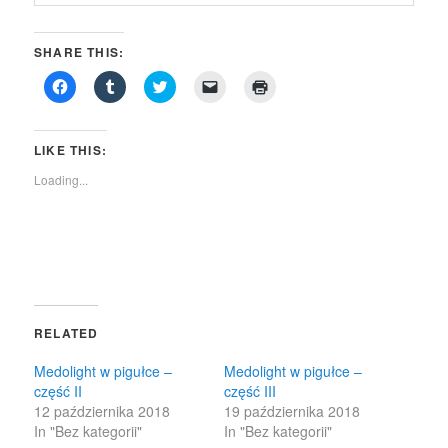
SHARE THIS:
Click
Click
Click
Click
Click
to
to
to
to
to
share
share
share
email
print
on
on
on
a
(Opens
Facebook
Tumblr
Twitter
link
in
(Opens
(Opens
(Opens
to
new
LIKE THIS:
in
in
in
a
window)
new
new
new
friend
Loading...
window)
window)
window)
(Opens
in
new
window)
RELATED
Medolight w pigułce –
Medolight w pigułce –
część II
część III
12 października 2018
19 października 2018
In "Bez kategorii"
In "Bez kategorii"