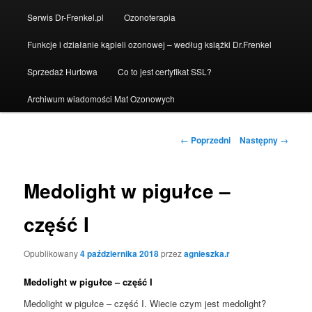
Serwis Dr-Frenkel.pl
Ozonoterapia
Funkcje i działanie kąpieli ozonowej – według książki Dr.Frenkel
Sprzedaż Hurtowa
Co to jest certyfikat SSL?
Archiwum wiadomości Mat Ozonowych
Nawigacja
←
Poprzedni
Następny
→
wpisu
Medolight w pigułce –
część I
Opublikowany
4 października 2018
przez
agnieszka.r
Medolight w pigułce – część I
Medolight w pigułce – część I. Wiecie czym jest medolight?