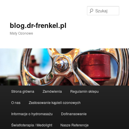
Przeskocz
do
Szuka
tekstu
blog.dr-frenkel.pl
Maty Ozonowe
Główne
Strona główna
Zamówienia
Regulamin sklepu
menu
O nas
Zastosowanie kąpieli ozonowych
Informacje o hydromasażu
Dofinansowanie
Światłoterapia / Medolight
Nasze Referencje