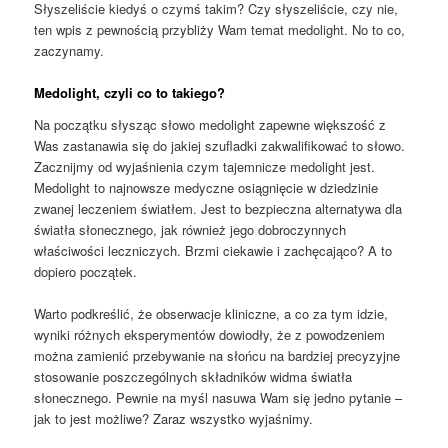
Słyszeliście kiedyś o czymś takim? Czy słyszeliście, czy nie,
ten wpis z pewnością przybliży Wam temat medolight. No to co,
zaczynamy.
Medolight, czyli co to takiego?
Na początku słysząc słowo medolight zapewne większość z
Was zastanawia się do jakiej szufladki zakwalifikować to słowo.
Zacznijmy od wyjaśnienia czym tajemnicze medolight jest.
Medolight to najnowsze medyczne osiągnięcie w dziedzinie
zwanej leczeniem światłem. Jest to bezpieczna alternatywa dla
światła słonecznego, jak również jego dobroczynnych
właściwości leczniczych. Brzmi ciekawie i zachęcająco? A to
dopiero początek.
Warto podkreślić, że obserwacje kliniczne, a co za tym idzie,
wyniki różnych eksperymentów dowiodły, że z powodzeniem
można zamienić przebywanie na słońcu na bardziej precyzyjne
stosowanie poszczególnych składników widma światła
słonecznego. Pewnie na myśl nasuwa Wam się jedno pytanie –
jak to jest możliwe? Zaraz wszystko wyjaśnimy.