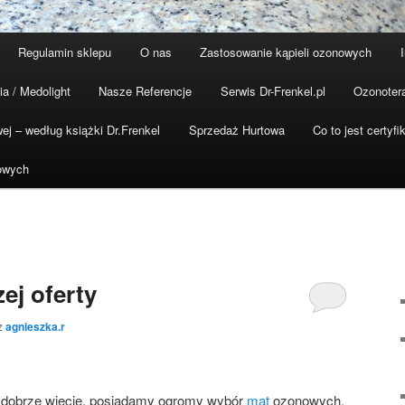
Regulamin sklepu
O nas
Zastosowanie kąpieli ozonowych
ia / Medolight
Nasze Referencje
Serwis Dr-Frenkel.pl
Ozonoter
wej – według książki Dr.Frenkel
Sprzedaż Hurtowa
Co to jest certyf
owych
ej oferty
z
agnieszka.r
k dobrze wiecie, posiadamy ogromy wybór
mat
ozonowych.