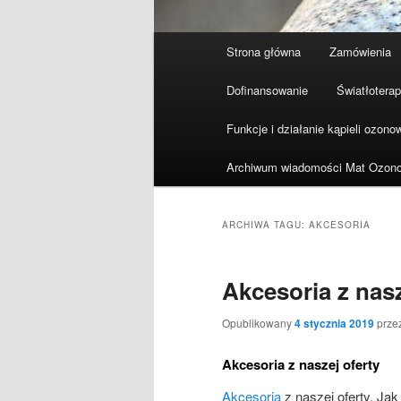
Główne
Strona główna
Zamówienia
menu
Dofinansowanie
Światłoterap
Funkcje i działanie kąpieli ozono
Archiwum wiadomości Mat Ozon
ARCHIWA TAGU:
AKCESORIA
Akcesoria z nasz
Opublikowany
4 stycznia 2019
prze
Akcesoria z naszej oferty
Akcesoria
z naszej oferty. Ja