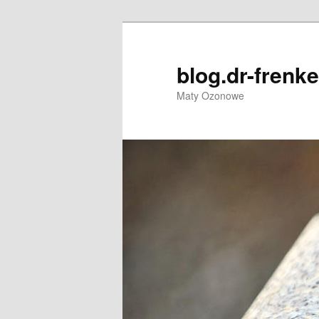
Przeskocz
Przeskocz
do
do
tekstu
widgetów
blog.dr-frenke
Maty Ozonowe