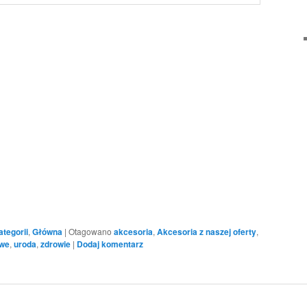
ick
int
pens
ew
ndow)
ategorii
,
Główna
|
Otagowano
akcesoria
,
Akcesoria z naszej oferty
,
owe
,
uroda
,
zdrowie
|
Dodaj komentarz