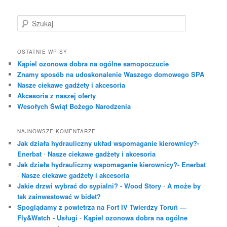
S
z
u
k
OSTATNIE WPISY
a
Kąpiel ozonowa dobra na ogólne samopoczucie
j
Znamy sposób na udoskonalenie Waszego domowego SPA
Nasze ciekawe gadżety i akcesoria
Akcesoria z naszej oferty
Wesołych Świąt Bożego Narodzenia
NAJNOWSZE KOMENTARZE
Jak działa hydrauliczny układ wspomaganie kierownicy?-
Enerbat
-
Nasze ciekawe gadżety i akcesoria
Jak działa hydrauliczny wspomaganie kierownicy?- Enerbat
-
Nasze ciekawe gadżety i akcesoria
Jakie drzwi wybrać do sypialni? - Wood Story
-
A może by
tak zainwestować w bidet?
Spoglądamy z powietrza na Fort IV Twierdzy Toruń —
Fly&Watch - Usługi
-
Kąpiel ozonowa dobra na ogólne