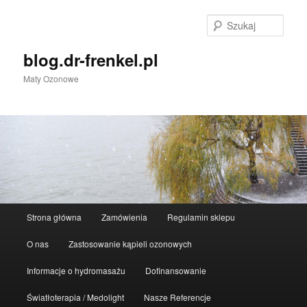
Przeskocz
Przeskocz
do
do
Szuka
tekstu
widgetów
blog.dr-frenkel.pl
Maty Ozonowe
Główne
Strona główna
Zamówienia
Regulamin sklepu
menu
O nas
Zastosowanie kąpieli ozonowych
Informacje o hydromasażu
Dofinansowanie
Światłoterapia / Medolight
Nasze Referencje