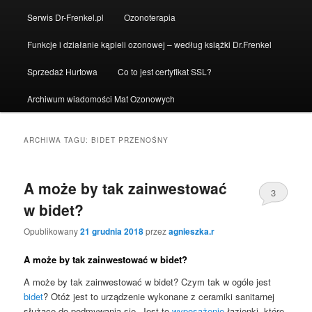
Serwis Dr-Frenkel.pl
Ozonoterapia
Funkcje i działanie kąpieli ozonowej – według książki Dr.Frenkel
Sprzedaż Hurtowa
Co to jest certyfikat SSL?
Archiwum wiadomości Mat Ozonowych
ARCHIWA TAGU:
BIDET PRZENOŚNY
A może by tak zainwestować
3
w bidet?
Opublikowany
21 grudnia 2018
przez
agnieszka.r
A może by tak zainwestować w bidet?
A może by tak zainwestować w bidet? Czym tak w ogóle jest
bidet
? Otóż jest to urządzenie wykonane z ceramiki sanitarnej
służące do podmywania się. Jest to
wyposażenie
łazienki, które