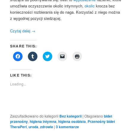
umożliwia oczyszczenie okolic intymnych,
okolic
krocza bez
konieczności rozbierania się do naga. Korzystać z niego można
z wygodnej pozycji siedzącej.
Czytaj dalej
→
SHARE THIS:
Click
Click
Click
Click
Click
to
to
to
to
to
share
share
share
email
print
on
on
on
a
(Opens
Facebook
Tumblr
Twitter
link
in
(Opens
(Opens
(Opens
to
new
LIKE THIS:
in
in
in
a
window)
new
new
new
friend
Loading...
window)
window)
window)
(Opens
in
new
window)
Zaszufladkowano do kategorii
Bez kategorii
|
Otagowano
bidet
przenośny
,
higiena intymna
,
higiena osobista
,
Przenośny bidet
TheraPerl
,
uroda
,
zdrowie
|
3
komentarze